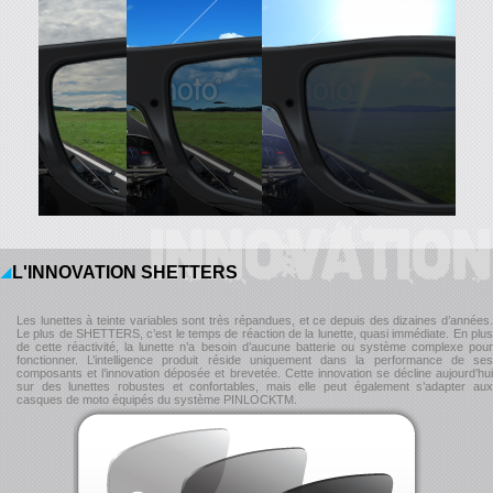
INNOVATION
L'INNOVATION SHETTERS
Les lunettes à teinte variables sont très répandues, et ce depuis des dizaines d’années.
Le plus de SHETTERS, c’est le temps de réaction de la lunette, quasi immédiate. En plus
de cette réactivité, la lunette n’a besoin d’aucune batterie ou système complexe pour
fonctionner. L’intelligence produit réside uniquement dans la performance de ses
composants et l’innovation déposée et brevetée. Cette innovation se décline aujourd’hui
sur des lunettes robustes et confortables, mais elle peut également s’adapter aux
casques de moto équipés du système PINLOCKTM.