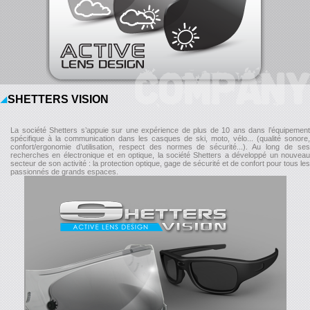
COMPANY
SHETTERS VISION
La société Shetters s’appuie sur une expérience de plus de 10 ans dans l’équipement
spécifique à la communication dans les casques de ski, moto, vélo... (qualité sonore,
confort/ergonomie d’utilisation, respect des normes de sécurité...). Au long de ses
recherches en électronique et en optique, la société Shetters a développé un nouveau
secteur de son activité : la protection optique, gage de sécurité et de confort pour tous les
passionnés de grands espaces.