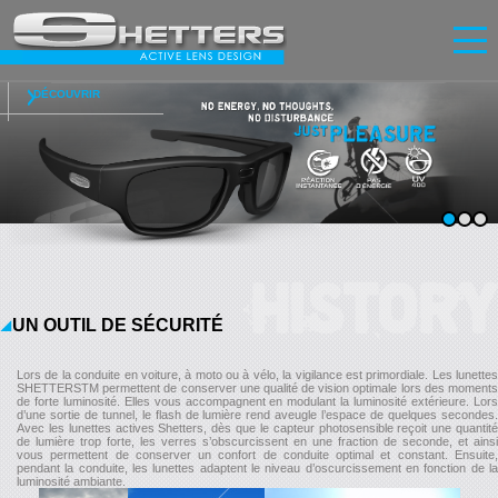
DÉCOUVRIR
Accueil
Innovation
Lunettes
Écrans
News
Contact
FR
|
EN
Se connecter
S'inscrire
HISTORY
UN OUTIL DE SÉCURITÉ
Lors de la conduite en voiture, à moto ou à vélo, la vigilance est primordiale. Les lunettes
SHETTERSTM permettent de conserver une qualité de vision optimale lors des moments
de forte luminosité. Elles vous accompagnent en modulant la luminosité extérieure. Lors
d’une sortie de tunnel, le flash de lumière rend aveugle l’espace de quelques secondes.
Avec les lunettes actives Shetters, dès que le capteur photosensible reçoit une quantité
de lumière trop forte, les verres s’obscurcissent en une fraction de seconde, et ainsi
vous permettent de conserver un confort de conduite optimal et constant. Ensuite,
pendant la conduite, les lunettes adaptent le niveau d’oscurcissement en fonction de la
luminosité ambiante.