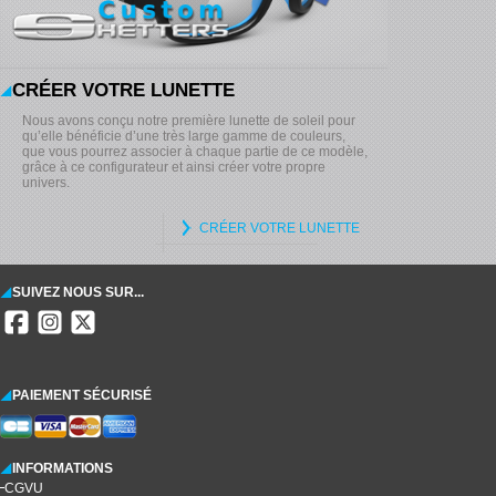
CRÉER VOTRE LUNETTE
Nous avons conçu notre première lunette de soleil pour
qu’elle bénéficie d’une très large gamme de couleurs,
que vous pourrez associer à chaque partie de ce modèle,
grâce à ce configurateur et ainsi créer votre propre
univers.
CRÉER VOTRE LUNETTE
SUIVEZ NOUS SUR...
PAIEMENT SÉCURISÉ
INFORMATIONS
CGVU