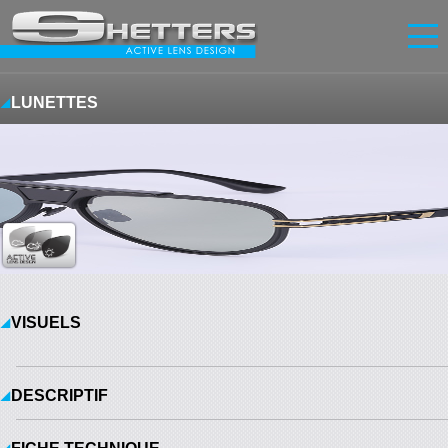
Accueil
LUNETTES
Innovation
Lunettes
Écrans
News
Contact
FR
|
EN
Se connecter
S'inscrire
VISUELS
DESCRIPTIF